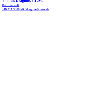
Thomas Draguhn, LL.M.
Rechtsanwalt
+49 211 38800-0
/
draguhn@buse.de