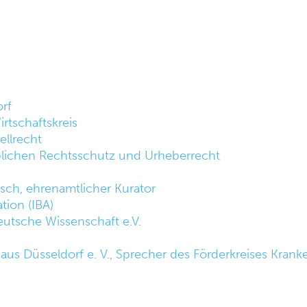
rf
rtschaftskreis
ellrecht
blichen Rechtsschutz und Urheberrecht
sch, ehrenamtlicher Kurator
tion (IBA)
Deutsche Wissenschaft e.V.
h
us Düsseldorf e. V., Sprecher des Förderkreises Kran