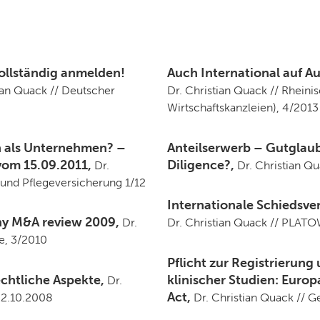
vollständig anmelden!
Auch International auf 
ian Quack // Deutscher
Dr. Christian Quack // Rheini
Wirtschaftskanzleien), 4/2013
n als Unternehmen? –
Anteilserwerb – Gutglau
om 15.09.2011,
Diligence?,
Dr.
Dr. Christian Q
 und Pflegeversicherung 1/12
Internationale Schiedsver
ny M&A review 2009,
Dr.
Dr. Christian Quack // PLATO
e, 3/2010
Pflicht zur Registrierung
echtliche Aspekte,
klinischer Studien: Euro
Dr.
Act,
 22.10.2008
Dr. Christian Quack // 