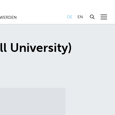
DE
EN
 WERDEN
l University)