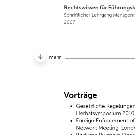
Rechtswissen für Führungsk
Schriftlicher Lehrgang Managem
2007
Gewährleistungsversicherun
Unternehmenskäufe,
Dr. Chr
Allgemeine Zeitung vom 27.05.
mehr
Vorträge
Gesetzliche Regelungen
Herbstsymposium 2010
Foreign Enforcement of 
Network Meeting, Lond
Realising Business Oppo