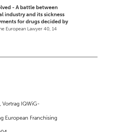
olved - A battle between
 industry and its sickness
yments for drugs decided by
The European Lawyer 40, 14
, Vortrag IQWiG-
ag European Franchising
004