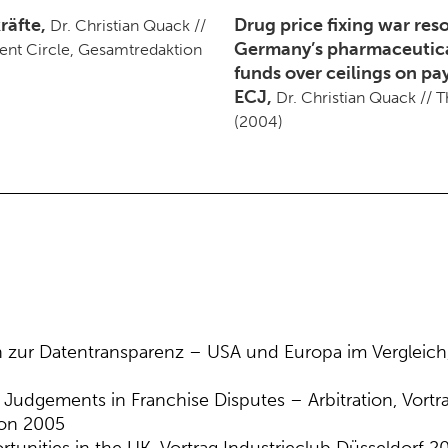
räfte,
Drug price fixing war res
Dr. Christian Quack //
Germany’s pharmaceutical
ent Circle, Gesamtredaktion
funds over ceilings on pa
ECJ,
Dr. Christian Quack // 
(2004)
g erleichtert
istian Quack // Frankfurter
2000
 zur Datentransparenz – USA und Europa im Vergleich
Judgements in Franchise Disputes – Arbitration, Vortr
on 2005
rtunities in the UK, Vortrag Industrieclub Düsseldorf 2