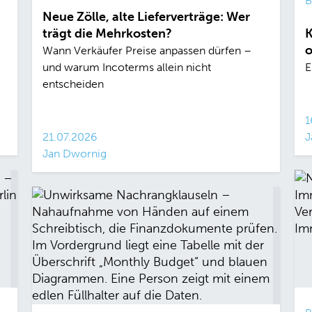
B
Neue Zölle, alte Lieferverträge: Wer
trägt die Mehrkosten?
K
o
Wann Verkäufer Preise anpassen dürfen –
und warum Incoterms allein nicht
E
entscheiden
1
21.07.2026
J
Jan Dwornig