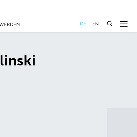
DE
EN
 WERDEN
linski