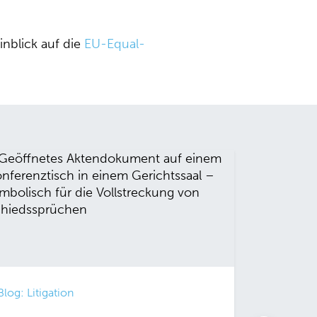
inblick auf die
EU-Equal-
Blog: Litigation
Blog: Arb