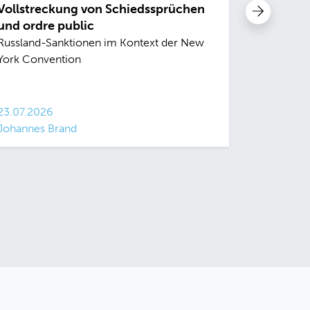
Vollstreckung von Schiedssprüchen
Reformv
und ordre public
Bundesr
Russland-Sanktionen im Kontext der New
Bundesreg
York Convention
Aufschwun
die Alter
Konzept ve
23.07.2026
Johannes Brand
14.07.202
Tobias G