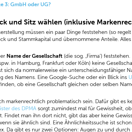
lge 3: GmbH oder UG?
ck und Sitz wählen (inklusive Markenrec
erstellung müssen ein paar Dinge feststehen (so regel
eck und Stammkapital und übernommene Anteile. Alles a
der
Name der Gesellschaft
(die sog. ‚Firma‘) feststehen. 
bspw. in Hamburg, Frankfurt oder Köln) keine Gesellsc
ässt sich da normalerweise ein unterscheidungsfähiger N
ung des Namens. Eine Google-Suche oder ein Blick ins
U
finden, ob eine Gesellschaft gleichen oder selben Na
markenrechtlich problematisch sein. Dafür gibt es ke
ister des DPMA
sorgt zumindest mal für Gewissheit, o
t. Findet man ihn dort nicht, gibt das aber keine Gew
enn sie ähnlich sind. Eine Ähnlichkeitssuche ist schon
ex. Da gibt es nur zwei Optionen: Augen zu und durc