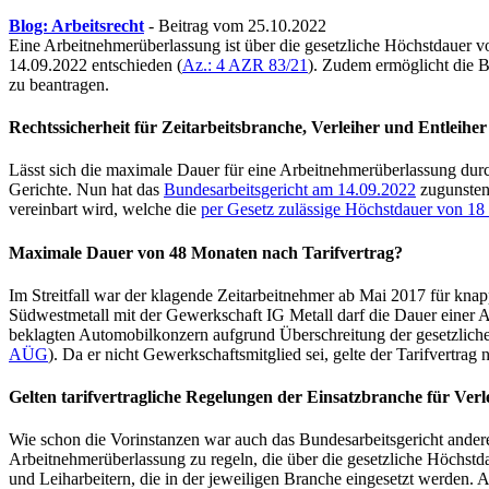
Blog: Arbeitsrecht
- Beitrag vom 25.10.2022
Eine Arbeitnehmerüberlassung ist über die gesetzliche Höchstdauer vo
14.09.2022 entschieden (
Az.: 4 AZR 83/21
). Zudem ermöglicht die B
zu beantragen.
Rechtssicherheit für Zeitarbeitsbranche, Verleiher und Entleiher
Lässt sich die maximale Dauer für eine Arbeitnehmerüberlassung durc
Gerichte. Nun hat das
Bundesarbeitsgericht am 14.09.2022
zugunsten 
vereinbart wird, welche die
per Gesetz zulässige Höchstdauer von 1
Maximale Dauer von 48 Monaten nach Tarifvertrag?
Im Streitfall war der klagende Zeitarbeitnehmer ab Mai 2017 für kn
Südwestmetall mit der Gewerkschaft IG Metall darf die Dauer einer A
beklagten Automobilkonzern aufgrund Überschreitung der gesetzlich
AÜG
). Da er nicht Gewerkschaftsmitglied sei, gelte der Tarifvertrag n
Gelten tarifvertragliche Regelungen der Einsatzbranche für Verl
Wie schon die Vorinstanzen war auch das Bundesarbeitsgericht ander
Arbeitnehmerüberlassung zu regeln, die über die gesetzliche Höchst
und Leiharbeitern, die in der jeweiligen Branche eingesetzt werden. 