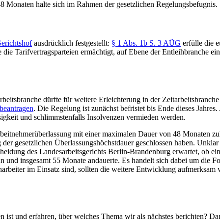
48 Monaten halte sich im Rahmen der gesetzlichen Regelungsbefugnis.
erichtshof
ausdrücklich festgestellt:
§ 1 Abs. 1b S. 3 AÜG
erfülle die 
he die Tarifvertragsparteien ermächtigt, auf Ebene der Entleihbranche 
rbeitsbranche dürfte für weitere Erleichterung in der Zeitarbeitsbranche
 beantragen
. Die Regelung ist zunächst befristet bis Ende dieses Jahres
osigkeit und schlimmstenfalls Insolvenzen vermieden werden.
beitnehmerüberlassung mit einer maximalen Dauer von 48 Monaten zuläss
g der gesetzlichen Überlassungshöchstdauer geschlossen haben. Unklar b
heidung des Landesarbeitsgerichts Berlin-Brandenburg erwartet, ob ein
n und insgesamt 55 Monate andauerte. Es handelt sich dabei um die Fo
arbeiter im Einsatz sind, sollten die weitere Entwicklung aufmerksam 
n ist und erfahren, über welches Thema wir als nächstes berichten? Dan