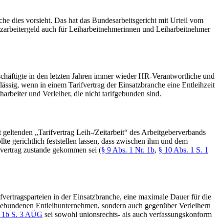
he dies vorsieht. Das hat das Bundesarbeitsgericht mit Urteil vom
rzarbeitergeld auch für Leiharbeitnehmerinnen und Leiharbeitnehmer
schäftigte in den letzten Jahren immer wieder HR-Verantwortliche und
ässig, wenn in einem Tarifvertrag der Einsatzbranche eine Entleihzeit
harbeiter und Verleiher, die nicht tarifgebunden sind.
geltenden „Tarifvertrag Leih-/Zeitarbeit“ des Arbeitgeberverbands
te gerichtlich feststellen lassen, dass zwischen ihm und dem
svertrag zustande gekommen sei (
§ 9 Abs. 1 Nr. 1b
,
§ 10 Abs. 1 S. 1
fvertragsparteien in der Einsatzbranche, eine maximale Dauer für die
ifgebundenen Entleihunternehmen, sondern auch gegenüber Verleihern
. 1b S. 3 AÜG
sei sowohl unionsrechts- als auch verfassungskonform