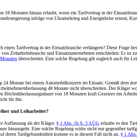
n 18 Monaten hinaus erlaubt, wenn ein Tarifvertrag in der Einsatzbranc
undesregierung infolge von Ukrainekrieg und Energiekrise erneut, Ku
h einen Tarifvertrag in der Einsatzbranche verlängern? Diese Frage be
von Zeitarbeitsbranche und Einsatzunternehmen entschieden: Es ist zul
8 Monaten
überschreitet. Eine solche Regelung gilt zugleich auch für Lei
app 24 Monate bei einem Automobilkonzern im Einsatz. Gemäß dem dort 
rbeitnehmerüberlassung 48 Monate nicht überschreiten. Der Kläger woll
en Höchstüberlassungsdauer von 18 Monaten kraft Gesetzes ein Arbeit
icht für ihn.
eiher und Leiharbeiter?
er Auffassung als der Kläger.
§ 1 Abs. 1b S. 3 AÜG
erlaube es den Tari
dauer hinausgeht. Eine solche Regelung wirke nicht nur gegenüber tar
Auf deren Tarifgebundenheit komme es in diesem Fall nicht an.
§ 1 Abs