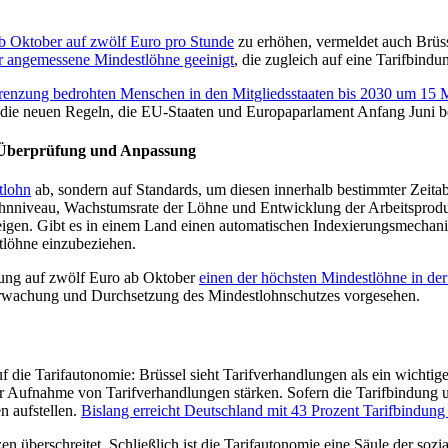
b Oktober auf zwölf Euro pro Stunde
zu erhöhen, vermeldet auch Brüs
er angemessene Mindestlöhne geeinigt
, die zugleich auf eine Tarifbindu
enzung bedrohten Menschen in den Mitgliedsstaaten bis 2030 um 15 M
die neuen Regeln, die EU-Staaten und Europaparlament Anfang Juni bes
r Überprüfung und Anpassung
tlohn
ab, sondern auf Standards, um diesen innerhalb bestimmter Zeitab
ohnniveau, Wachstumsrate der Löhne und Entwicklung der Arbeitsproduk
eigen. Gibt es in einem Land einen automatischen Indexierungsmechanism
tlöhne einzubeziehen.
öhung auf zwölf Euro ab Oktober
einen der höchsten Mindestlöhne in de
berwachung und Durchsetzung des Mindestlohnschutzes vorgesehen.
die Tarifautonomie: Brüssel sieht Tarifverhandlungen als ein wichtiges 
 zur Aufnahme von Tarifverhandlungen stärken. Sofern die Tarifbindung u
n aufstellen.
Bislang erreicht Deutschland mit 43 Prozent Tarifbindung 
zen überschreitet. Schließlich ist die Tarifautonomie eine Säule der soz