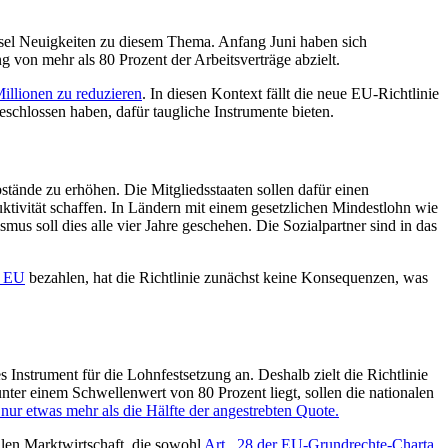
sel Neuigkeiten zu diesem Thema. Anfang Juni haben sich
ng von mehr als 80 Prozent der Arbeitsverträge abzielt.
illionen zu reduzieren
. In diesen Kontext fällt die neue EU-Richtlinie
chlossen haben, dafür taugliche Instrumente bieten.
stände zu erhöhen. Die Mitgliedsstaaten sollen dafür einen
tivität schaffen. In Ländern mit einem gesetzlichen Mindestlohn wie
us soll dies alle vier Jahre geschehen. Die Sozialpartner sind in das
r EU
bezahlen, hat die Richtlinie zunächst keine Konsequenzen, was
Instrument für die Lohnfestsetzung an. Deshalb zielt die Richtlinie
nter einem Schwellenwert von 80 Prozent liegt, sollen die nationalen
nur etwas mehr als die Hälfte der angestrebten Quote.
ialen Marktwirtschaft, die sowohl
Art . 28 der EU-Grundrechte-Charta