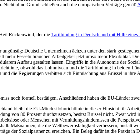
n. Nicht ohne Grund schließen auch die europäischen Verträge gemäß
A
l
 Heil Rückenwind, der die
Tarifbindung in Deutschland mit Hilfe eines 
r ungünstig: Deutsche Unternehmen ächzen unter den stark gestiegenen 
att mehr Fesseln brauchen Arbeitgeber jetzt umso mehr Flexibilität. Die
ularem Aufbau gestalten lassen. Eingriffe in die Autonomie der Sozialpa
tlinie, obwohl das Lohnniveau und die Tarifbindung in beiden Lände
 und die Regierungen verbitten sich Einmischung aus Brüssel in ihre Ar
s noch formell bestätigen. Anschließend haben die EU-Länder zwei Jah
land bleibt die EU-Mindestlohnrichtlinie in dieser Hinsicht für Arbeit
dung von 80 Prozent durchzusetzen, besitzt Brüssel nicht. Zwar wird i
rbeitslose oder Menschen mit Vermittlungshindernissen die Perspektiven
alb Maßnahmen, die die Wettbewerbsfähigkeit verbessern, anstatt wei
fverträge der Sozialpartner zu erreichen. Ein Beleg dafür ist die Praxis