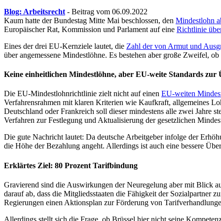
Blog: Arbeitsrecht
- Beitrag vom 06.09.2022
Kaum hatte der Bundestag Mitte Mai beschlossen, den
Mindestlohn a
Europäischer Rat, Kommission und Parlament auf eine
Richtlinie üb
Eines der drei EU-Kernziele lautet, die
Zahl der von Armut und Ausgr
über angemessene Mindestlöhne. Es bestehen aber große Zweifel, ob 
Keine einheitlichen Mindestlöhne, aber EU-weite Standards zu
Die EU-Mindestlohnrichtlinie zielt nicht auf einen
EU-weiten Mindes
Verfahrensrahmen mit klaren Kriterien wie Kaufkraft, allgemeines L
Deutschland oder Frankreich soll dieser mindestens alle zwei Jahre st
Verfahren zur Festlegung und Aktualisierung der gesetzlichen Mindes
Die gute Nachricht lautet: Da deutsche Arbeitgeber infolge der Erh
die Höhe der Bezahlung angeht. Allerdings ist auch eine bessere Ü
Erklärtes Ziel: 80 Prozent Tarifbindung
Gravierend sind die Auswirkungen der Neuregelung aber mit Blick auf 
darauf ab, dass die Mitgliedsstaaten die Fähigkeit der Sozialpartner
Regierungen einen Aktionsplan zur Förderung von Tarifverhandlunge
Allerdings stellt sich die Frage, ob Brüssel hier nicht seine Kompeten