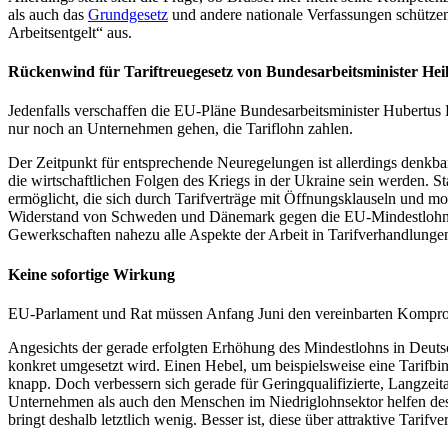
als auch das
Grundgesetz
und andere nationale Verfassungen schütze
Arbeitsentgelt“ aus.
Rückenwind für Tariftreuegesetz von Bundesarbeitsminister Hei
Jedenfalls verschaffen die EU-Pläne Bundesarbeitsminister Hubertus
nur noch an Unternehmen gehen, die Tariflohn zahlen.
Der Zeitpunkt für entsprechende Neuregelungen ist allerdings denkba
die wirtschaftlichen Folgen des Kriegs in der Ukraine sein werden. St
ermöglicht, die sich durch Tarifverträge mit Öffnungsklauseln und mod
Widerstand von Schweden und Dänemark gegen die EU-Mindestlohnrich
Gewerkschaften nahezu alle Aspekte der Arbeit in Tarifverhandlungen
Keine sofortige Wirkung
EU-Parlament und Rat müssen Anfang Juni den vereinbarten Kompromis
Angesichts der gerade erfolgten Erhöhung des Mindestlohns in Deutsch
konkret umgesetzt wird. Einen Hebel, um beispielsweise eine Tarifbin
knapp. Doch verbessern sich gerade für Geringqualifizierte, Langzeita
Unternehmen als auch den Menschen im Niedriglohnsektor helfen desh
bringt deshalb letztlich wenig. Besser ist, diese über attraktive Tari