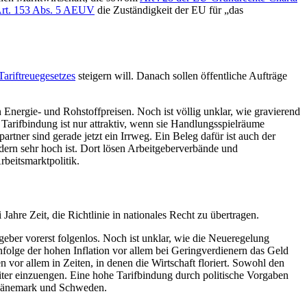
rt. 153 Abs. 5 AEUV
die Zuständigkeit der EU für „das
Tariftreuegesetzes
steigern will. Danach sollen öffentliche Aufträge
Energie- und Rohstoffpreisen. Noch ist völlig unklar, wie gravierend
 Tarifbindung ist nur attraktiv, wenn sie Handlungsspielräume
rtner sind gerade jetzt ein Irrweg. Ein Beleg dafür ist auch der
rn sehr hoch ist. Dort lösen Arbeitgeberverbände und
beitsmarktpolitik.
re Zeit, die Richtlinie in nationales Recht zu übertragen.
geber vorerst folgenlos. Noch ist unklar, wie die Neueregelung
nfolge der hohen Inflation vor allem bei Geringverdienern das Geld
 vor allem in Zeiten, in denen die Wirtschaft floriert. Sowohl den
ter einzuengen. Eine hohe Tarifbindung durch politische Vorgaben
 in Dänemark und Schweden.