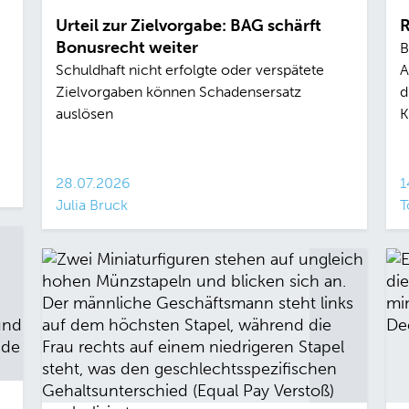
Urteil zur Zielvorgabe: BAG schärft
R
Bonusrecht weiter
B
Schuldhaft nicht erfolgte oder verspätete
A
Zielvorgaben können Schadensersatz
d
auslösen
K
28.07.2026
1
Julia Bruck
T