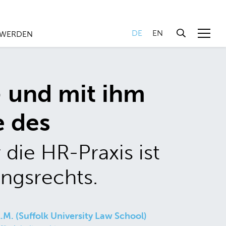
DE
EN
 WERDEN
 und mit ihm
e des
 die HR-Praxis ist
ngsrechts.
L.M. (Suffolk University Law School)