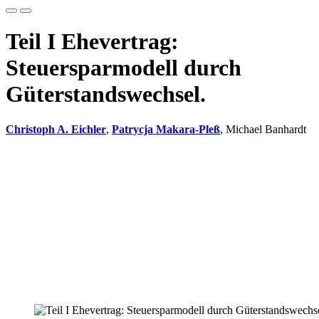
Teil I Ehevertrag:
Steuersparmodell durch
Güterstandswechsel.
Christoph A. Eichler
,
Patrycja Makara-Pleß
, Michael Banhardt