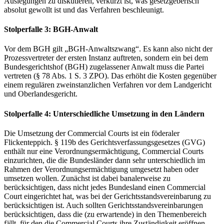
Auslegungen zu diskutieren, verkürzt ist, was gesetzgeberisch
absolut gewollt ist und das Verfahren beschleunigt.
Stolperfalle 3: BGH-Anwalt
Vor dem BGH gilt „BGH-Anwaltszwang“. Es kann also nicht der
Prozessvertreter der ersten Instanz auftreten, sondern ein bei dem
Bundesgerichtshof (BGH) zugelassener Anwalt muss die Partei
vertreten (§ 78 Abs. 1 S. 3 ZPO). Das erhöht die Kosten gegenüber
einem regulären zweinstanzlichen Verfahren vor dem Landgericht
und Oberlandesgericht.
Stolperfalle 4: Unterschiedliche Umsetzung in den Ländern
Die Umsetzung der Commercial Courts ist ein föderaler
Flickenteppich. § 119b des Gerichtsverfassungsgesetzes (GVG)
enthält nur eine Verordnungsermächtigung, Commercial Courts
einzurichten, die die Bundesländer dann sehr unterschiedlich im
Rahmen der Verordnungsermächtigung umgesetzt haben oder
umsetzen wollen. Zunächst ist dabei banalerweise zu
berücksichtigen, dass nicht jedes Bundesland einen Commercial
Court eingerichtet hat, was bei der Gerichtsstandsvereinbarung zu
berücksichtigen ist. Auch sollten Gerichtsstandsvereinbarungen
berücksichtigen, dass die (zu erwartende) in den Themenbereich
fällt, für den die Commercial Courts ihre Zuständigkeit eröffnen.