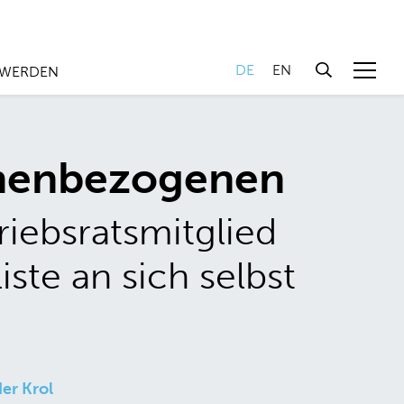
DE
EN
 WERDEN
onenbezogenen
ebsratsmitglied
iste an sich selbst
er Krol