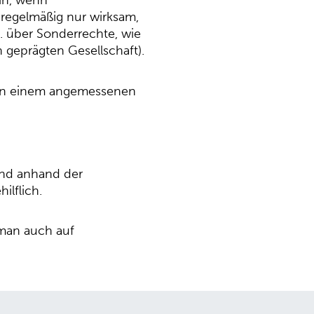
in, wenn
 regelmäßig nur wirksam,
B. über Sonderrechte, wie
 geprägten Gesellschaft).
h in einem angemessenen
und anhand der
ilflich.
 man auch auf