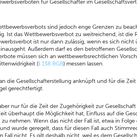
erbsverboten für Gesellschafter im Gesellschaftsvertr
Wettbewerbsverbots sind jedoch enge Grenzen zu bea
ig. Ist das Wettbewerbsverbot zu weitreichend, ist die 
werbsverbot ist nur dann zulässig, wenn es sich nicht
 hinausgeht. Außerdem darf es den betroffenen Gesells
rbote müssen sich an wettbewerbsrechtlichen Vorschr
ttenwidrigkeit (
§ 138 BGB
) messen lassen.
n die Gesellschafterstellung anknüpft und für die Zeit
egel gerechtfertigt.
ber nur für die Zeit der Zugehörigkeit zur Gesellscha
Zeit überhaupt die Möglichkeit hat, Einfluss auf die Ge
zu nehmen. Wenn das nicht der Fall ist, etwa in Folge e
und wurde geregelt, dass für diesen Fall auch Stimmre
Fall nicht. Es gilt deshalb nicht, weil es dem Gesells