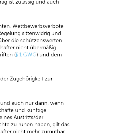
ag ist zulässig und auch
chten. Wettbewerbsverbote
Regelung sittenwidrig und
 über die schützenswerten
chafter nicht übermäßig
iften (
§ 1 GWG
) und dem
 der Zugehörigkeit zur
ft und auch nur dann, wenn
schäfte und künftige
ines Austritts/der
chte zu ruhen haben, gilt das
chafter nicht mehr zumutbar