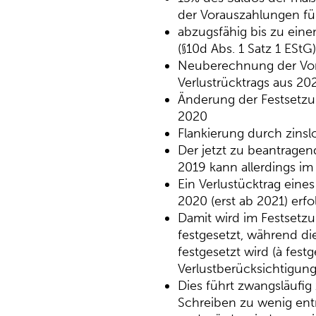
der Vorauszahlungen fü
abzugsfähig bis zu ein
(§10d Abs. 1 Satz 1 EStG)
Neuberechnung der Vora
Verlustrücktrags aus 20
Änderung der Festsetzu
2020
Flankierung durch zins
Der jetzt zu beantrage
2019 kann allerdings im
Ein Verlustücktrag ein
2020 (erst ab 2021) erfo
Damit wird im Festsetz
festgesetzt, während di
festgesetzt wird (à fes
Verlustberücksichtigung
Dies führt zwangsläufi
Schreiben zu wenig ent