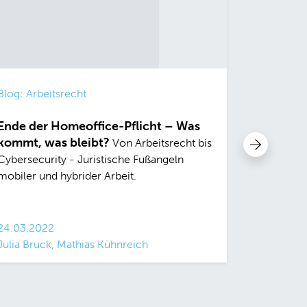
Blog: Arbeitsrecht
Insight
Ende der Homeoffice-Pflicht – Was
Corona-
kommt, was bleibt?
Von Arbeitsrecht bis
Cybersecurity - Juristische Fußangeln
mobiler und hybrider Arbeit.
09.09.20
24.03.2022
Julia Bruck, Mathias Kühnreich