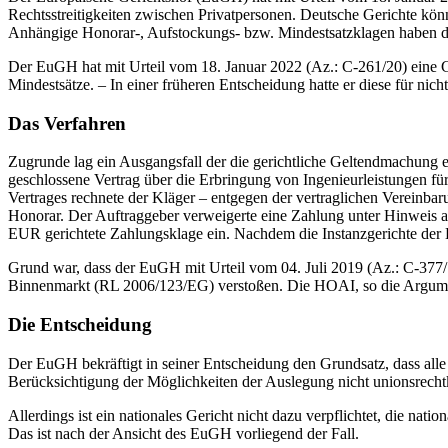
Rechtsstreitigkeiten zwischen Privatpersonen. Deutsche Gerichte kö
Anhängige Honorar-, Aufstockungs- bzw. Mindestsatzklagen haben da
Der EuGH hat mit Urteil vom 18. Januar 2022 (Az.: C-261/20) eine G
Mindestsätze. – In einer früheren Entscheidung hatte er diese für nic
Das Verfahren
Zugrunde lag ein Ausgangsfall der die gerichtliche Geltendmachung e
geschlossene Vertrag über die Erbringung von Ingenieurleistungen f
Vertrages rechnete der Kläger – entgegen der vertraglichen Vereinba
Honorar. Der Auftraggeber verweigerte eine Zahlung unter Hinweis au
EUR gerichtete Zahlungsklage ein. Nachdem die Instanzgerichte der
Grund war, dass der EuGH mit Urteil vom 04. Juli 2019 (Az.: C-377/1
Binnenmarkt (RL 2006/123/EG) verstoßen. Die HOAI, so die Argument
Die Entscheidung
Der EuGH bekräftigt in seiner Entscheidung den Grundsatz, dass alle M
Berücksichtigung der Möglichkeiten der Auslegung nicht unionsrech
Allerdings ist ein nationales Gericht nicht dazu verpflichtet, die 
Das ist nach der Ansicht des EuGH vorliegend der Fall.