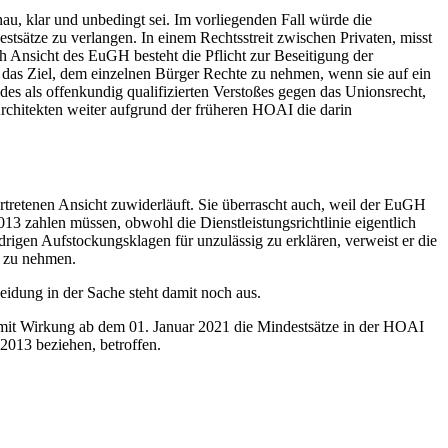
u, klar und unbedingt sei. Im vorliegenden Fall würde die
stsätze zu verlangen. In einem Rechtsstreit zwischen Privaten, misst
h Ansicht des EuGH besteht die Pflicht zur Beseitigung der
t das Ziel, dem einzelnen Bürger Rechte zu nehmen, wenn sie auf ein
es als offenkundig qualifizierten Verstoßes gegen das Unionsrecht,
rchitekten weiter aufgrund der früheren HOAI die darin
tretenen Ansicht zuwiderläuft. Sie überrascht auch, weil der EuGH
3 zahlen müssen, obwohl die Dienstleistungsrichtlinie eigentlich
igen Aufstockungsklagen für unzulässig zu erklären, verweist er die
h zu nehmen.
dung in der Sache steht damit noch aus.
 mit Wirkung ab dem 01. Januar 2021 die Mindestsätze in der HOAI
2013 beziehen, betroffen.