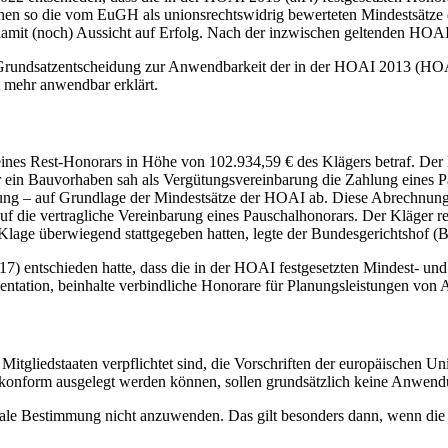
nnen so die vom EuGH als unionsrechtswidrig bewerteten Mindestsätze 
mit (noch) Aussicht auf Erfolg. Nach der inzwischen geltenden HOAI 
rundsatzentscheidung zur Anwendbarkeit der in der HOAI 2013 (HOAI a
ht mehr anwendbar erklärt.
ines Rest-Honorars in Höhe von 102.934,59 € des Klägers betraf. Der 
ür ein Bauvorhaben sah als Vergütungsvereinbarung die Zahlung eines
rung – auf Grundlage der Mindestsätze der HOAI ab. Diese Abrechnung 
f die vertragliche Vereinbarung eines Pauschalhonorars. Der Kläger r
 Klage überwiegend stattgegeben hatten, legte der Bundesgerichtshof
7) entschieden hatte, dass die in der HOAI festgesetzten Mindest- und
ation, beinhalte verbindliche Honorare für Planungsleistungen von A
itgliedstaaten verpflichtet sind, die Vorschriften der europäischen Un
tkonform ausgelegt werden können, sollen grundsätzlich keine Anwend
nationale Bestimmung nicht anzuwenden. Das gilt besonders dann, wenn 