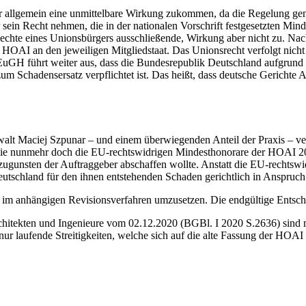
ar allgemein eine unmittelbare Wirkung zukommen, da die Regelung gena
ein Recht nehmen, die in der nationalen Vorschrift festgesetzten Minde
Rechte eines Unionsbürgers ausschließende, Wirkung aber nicht zu. Nac
r HOAI an den jeweiligen Mitgliedstaat. Das Unionsrecht verfolgt nich
EuGH führt weiter aus, dass die Bundesrepublik Deutschland aufgrund d
 Schadensersatz verpflichtet ist. Das heißt, dass deutsche Gerichte A
lt Maciej Szpunar – und einem überwiegenden Anteil der Praxis – ver
, die nunmehr doch die EU-rechtswidrigen Mindesthonorare der HOAI 201
gunsten der Auftraggeber abschaffen wollte. Anstatt die EU-rechtswidr
eutschland für den ihnen entstehenden Schaden gerichtlich in Anspruc
m anhängigen Revisionsverfahren umzusetzen. Die endgültige Entschei
chitekten und Ingenieure vom 02.12.2020 (BGBl. I 2020 S.2636) sind
r laufende Streitigkeiten, welche sich auf die alte Fassung der HOAI 