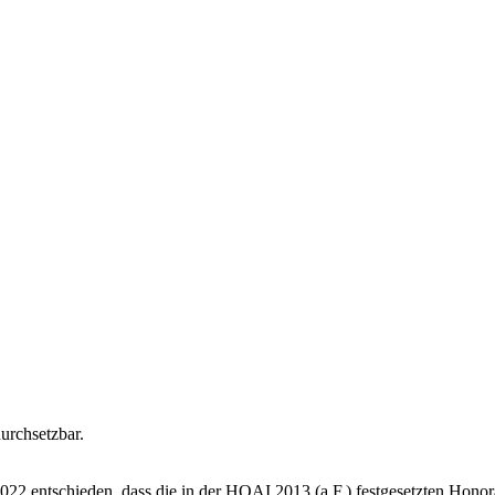
2 entschieden, dass die in der HOAI 2013 (a.F.) festgesetzten Honorar