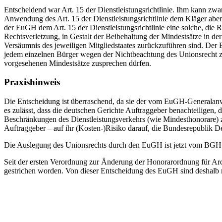
Entscheidend war Art. 15 der Dienstleistungsrichtlinie. Ihm kann zw
Anwendung des Art. 15 der Dienstleistungsrichtlinie dem Kläger aber s
der EuGH dem Art. 15 der Dienstleistungsrichtlinie eine solche, die 
Rechtsverletzung, in Gestalt der Beibehaltung der Mindestsätze in de
Versäumnis des jeweiligen Mitgliedstaates zurückzuführen sind. Der 
jedem einzelnen Bürger wegen der Nichtbeachtung des Unionsrecht zum
vorgesehenen Mindestsätze zusprechen dürfen.
Praxishinweis
Die Entscheidung ist überraschend, da sie der vom EuGH-Generalanwa
es zulässt, dass die deutschen Gerichte Auftraggeber benachteiligen
Beschränkungen des Dienstleistungsverkehrs (wie Mindesthonorare) zu
Auftraggeber – auf ihr (Kosten-)Risiko darauf, die Bundesrepublik D
Die Auslegung des Unionsrechts durch den EuGH ist jetzt vom BGH i
Seit der ersten Verordnung zur Änderung der Honorarordnung für Ar
gestrichen worden. Von dieser Entscheidung des EuGH sind deshalb nu