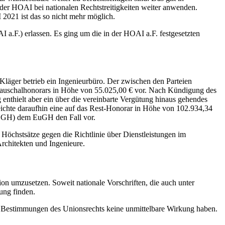
der HOAI bei nationalen Rechtstreitigkeiten weiter anwenden.
2021 ist das so nicht mehr möglich.
.F.) erlassen. Es ging um die in der HOAI a.F. festgesetzten
Kläger betrieb ein Ingenieurbüro. Der zwischen den Parteien
 Pauschalhonorars in Höhe von 55.025,00 € vor. Nach Kündigung des
enthielt aber ein über die vereinbarte Vergütung hinaus gehendes
eichte daraufhin eine auf das Rest-Honorar in Höhe von 102.934,34
 (BGH) dem EuGH den Fall vor.
 Höchstsätze gegen die Richtlinie über Dienstleistungen im
rchitekten und Ingenieure.
ion umzusetzen. Soweit nationale Vorschriften, die auch unter
ung finden.
die Bestimmungen des Unionsrechts keine unmittelbare Wirkung haben.