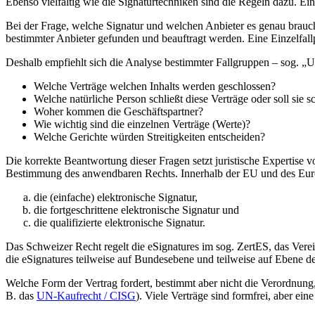
Ebenso vielfältig wie die Signaturtechniken sind die Regeln dazu. Ei
Bei der Frage, welche Signatur und welchen Anbieter es genau braucht,
bestimmter Anbieter gefunden und beauftragt werden. Eine Einzelfallp
Deshalb empfiehlt sich die Analyse bestimmter Fallgruppen – sog. „U
Welche Verträge welchen Inhalts werden geschlossen?
Welche natürliche Person schließt diese Verträge oder soll sie s
Woher kommen die Geschäftspartner?
Wie wichtig sind die einzelnen Verträge (Werte)?
Welche Gerichte würden Streitigkeiten entscheiden?
Die korrekte Beantwortung dieser Fragen setzt juristische Expertise v
Bestimmung des anwendbaren Rechts. Innerhalb der EU und des Europä
die (einfache) elektronische Signatur,
die fortgeschrittene elektronische Signatur und
die qualifizierte elektronische Signatur.
Das Schweizer Recht regelt die eSignatures im sog. ZertES, das Ver
die eSignatures teilweise auf Bundesebene und teilweise auf Ebene d
Welche Form der Vertrag fordert, bestimmt aber nicht die Verordnung
B. das
UN-Kaufrecht / CISG
). Viele Verträge sind formfrei, aber e