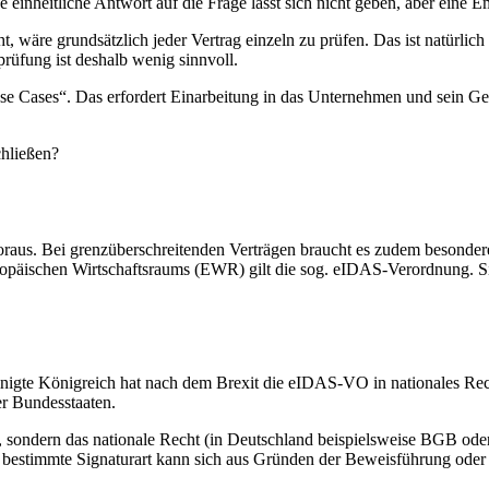
ne einheitliche Antwort auf die Frage lässt sich nicht geben, aber eine
 wäre grundsätzlich jeder Vertrag einzeln zu prüfen. Das ist natürlich 
rüfung ist deshalb wenig sinnvoll.
se Cases“. Das erfordert Einarbeitung in das Unternehmen und sein Ge
chließen?
oraus. Bei grenzüberschreitenden Verträgen braucht es zudem besondere 
ischen Wirtschaftsraums (EWR) gilt die sog. eIDAS-Verordnung. Sie st
einigte Königreich hat nach dem Brexit die eIDAS-VO in nationales R
er Bundesstaaten.
, sondern das nationale Recht (in Deutschland beispielsweise BGB oder
ine bestimmte Signaturart kann sich aus Gründen der Beweisführung od