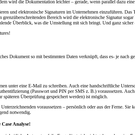
dem wird die Dokumentation leichter – gerade, wenn parallel dazu ein
lisieren und elektronische Signaturen im Unternehmen einzuführen. Das 
Im grenzüberschreitenden Bereich wird die elektronische Signatur sogar
ehlende Überblick, was die Umstellung mit sich bringt. Und ganz sicher
tures!
nisches Dokument so mit bestimmten Daten verknüpft, dass es- je nach
men unter eine E-Mail zu schreiben. Auch eine handschriftliche Untersc
-Authentifizierung (Passwort und PIN per SMS z. B.) voraussetzen. Au
r späteren Überprüfung gespeichert werden) ist möglich.
es Unterzeichnenden voraussetzen – persönlich oder aus der Ferne. Si
ngend notwendig.
 Case Analyse!