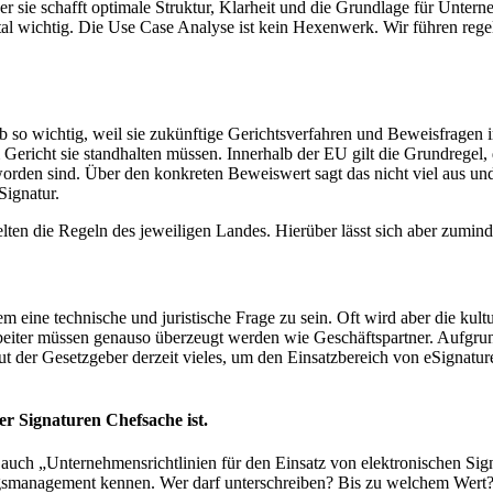
 sie schafft optimale Struktur, Klarheit und die Grundlage für Unterne
al wichtig. Die Use Case Analyse ist kein Hexenwerk. Wir führen reg
b so wichtig, weil sie zukünftige Gerichtsverfahren und Beweisfragen 
 Gericht sie standhalten müssen. Innerhalb der EU gilt die Grundregel
 worden sind. Über den konkreten Beweiswert sagt das nicht viel aus u
Signatur.
lten die Regeln des jeweiligen Landes. Hierüber lässt sich aber zumind
em eine technische und juristische Frage zu sein. Oft wird aber die kul
eiter müssen genauso überzeugt werden wie Geschäftspartner. Aufgrund
ut der Gesetzgeber derzeit vieles, um den Einsatzbereich von eSignatu
er Signaturen Chefsache ist.
uch „Unternehmensrichtlinien für den Einsatz von elektronischen Sign
agsmanagement kennen. Wer darf unterschreiben? Bis zu welchem Wert?