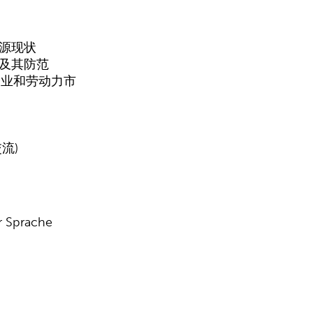
源现状
及其防范
企业和劳动力市
流)
r Sprache