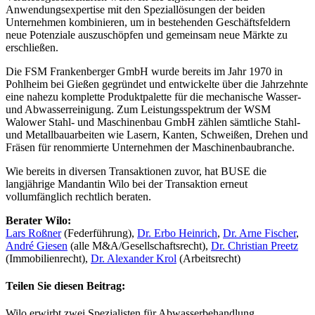
Anwendungsexpertise mit den Speziallösungen der beiden
Unternehmen kombinieren, um in bestehenden Geschäftsfeldern
neue Potenziale auszuschöpfen und gemeinsam neue Märkte zu
erschließen.
Die FSM Frankenberger GmbH wurde bereits im Jahr 1970 in
Pohlheim bei Gießen gegründet und entwickelte über die Jahrzehnte
eine nahezu komplette Produktpalette für die mechanische Wasser-
und Abwasserreinigung. Zum Leistungsspektrum der WSM
Walower Stahl- und Maschinenbau GmbH zählen sämtliche Stahl-
und Metallbauarbeiten wie Lasern, Kanten, Schweißen, Drehen und
Fräsen für renommierte Unternehmen der Maschinenbaubranche.
Wie bereits in diversen Transaktionen zuvor, hat BUSE die
langjährige Mandantin Wilo bei der Transaktion erneut
vollumfänglich rechtlich beraten.
Berater Wilo:
Lars Roßner
(Federführung),
Dr. Erbo Heinrich
,
Dr. Arne Fischer
,
André Giesen
(alle M&A/Gesellschaftsrecht),
Dr. Christian Preetz
(Immobilienrecht),
Dr. Alexander Krol
(Arbeitsrecht)
Teilen Sie diesen Beitrag:
Wilo erwirbt zwei Spezialisten für Abwasserbehandlung.